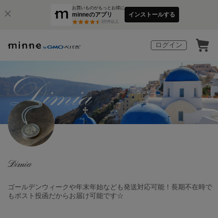
お買いものがもっとお得に
minneのアプリ
インストールする
3
万件以上
ログイン
Dimia
ゴールデンウィークや年末年始なども発送対応可能！長期不在時で
もポスト投函だからお届け可能です☆