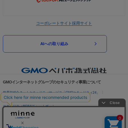
コーポレートサイト
採用サイト
AIへの取り組み
GMOインターネットグループのセキュリティ事業について
世界初総合ネットセキュリティサービス「GMOセキュリティ24」
パスワード漏洩診断
Webサイトリスク診断
セキュリティ相談AIチャットボット
実在証明・盗聴対策
サイバー攻撃対策（GMOサイバーセキュリティ byイエラエ）
サイバー攻撃対策（GMO Flatt Security）
なりすまし対策