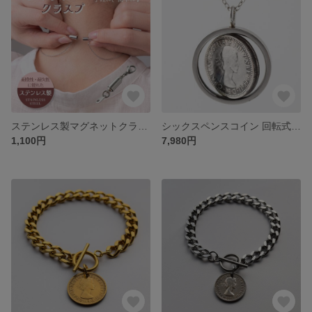
ステンレス製マグネットクラスプ（Sサイズ） すぐに着脱 ワンタッチ 磁石 磁力 強力 留め具 接続 パーツ 耐久性 耐食性に優れた素材 ステンレスアクセサリー 春 夏 秋 冬 メンズ レディース
シックスペンスコイン 回転式 ネックレス ステンレス チェーン 耐食性 耐久性 送料無料 日本製 6ペンスコイン 幸せを運ぶ サムシングフォー
1,100円
7,980円