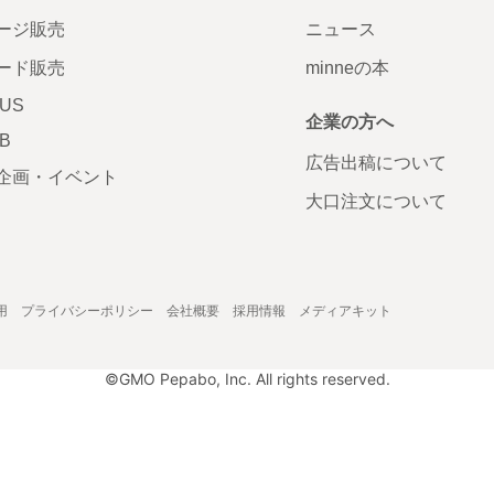
ージ販売
ニュース
ード販売
minneの本
LUS
企業の方へ
AB
広告出稿について
企画・イベント
大口注文について
用
プライバシーポリシー
会社概要
採用情報
メディアキット
©GMO Pepabo, Inc. All rights reserved.