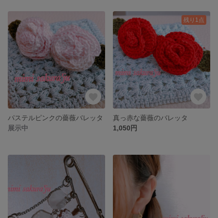
残り1点
パステルピンクの薔薇バレッタ
真っ赤な薔薇のバレッタ
展示中
1,050円