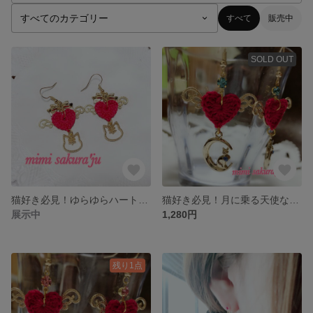
すべて
販売中
SOLD OUT
猫好き必見！ゆらゆらハートとトラ猫ピアス
猫好き必見！月に乗る天使なにゃんこピアスブルー
展示中
1,280円
残り1点