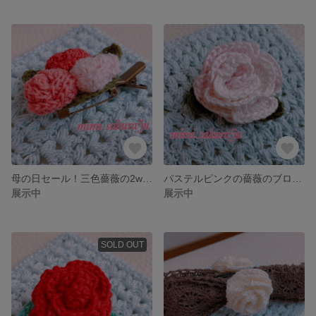
母の日セール！三色薔薇の2wayコサージュ
パステルピンクの薔薇のブローチ
展示中
展示中
SOLD OUT