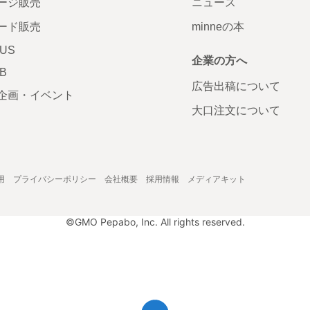
ージ販売
ニュース
ード販売
minneの本
LUS
企業の方へ
AB
広告出稿について
企画・イベント
大口注文について
用
プライバシーポリシー
会社概要
採用情報
メディアキット
©GMO Pepabo, Inc. All rights reserved.