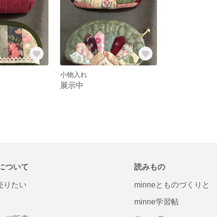
小物入れ
展示中
覧
について
読みもの
で売りたい
minneとものづくりと
minne学習帖