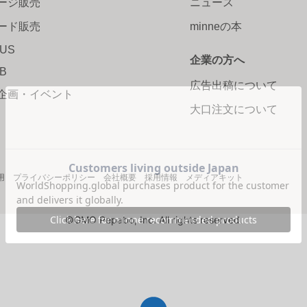
ージ販売
ニュース
ード販売
minneの本
LUS
企業の方へ
AB
広告出稿について
企画・イベント
大口注文について
用
プライバシーポリシー
会社概要
採用情報
メディアキット
©GMO Pepabo, Inc. All rights reserved.