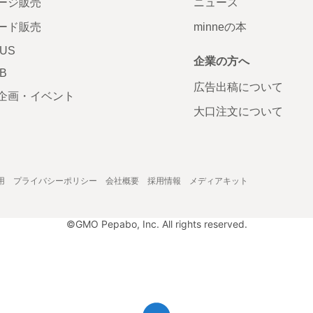
ージ販売
ニュース
ード販売
minneの本
LUS
企業の方へ
AB
広告出稿について
企画・イベント
大口注文について
用
プライバシーポリシー
会社概要
採用情報
メディアキット
©GMO Pepabo, Inc. All rights reserved.