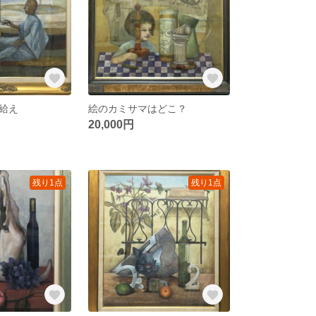
給え
絵のカミサマはどこ？
20,000円
残り1点
残り1点