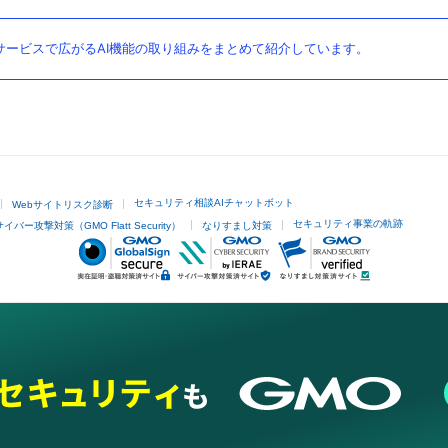
ービスで広がるAI機能の取り組みをまとめて紹介しています。
セキュリティ相談AIチャットボット
Webサイトリスク診断
セキュリティ事業の軌跡
サイバー攻撃対策（GMO Flatt Security）
なりすまし対策