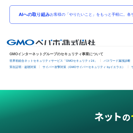
AIへの取り組み
お客様の「やりたいこと」をもっと手軽に。各サ
GMOインターネットグループのセキュリティ事業について
世界初総合ネットセキュリティサービス「GMOセキュリティ24」
パスワード漏洩診断
実在証明・盗聴対策
サイバー攻撃対策（GMOサイバーセキュリティ byイエラエ）