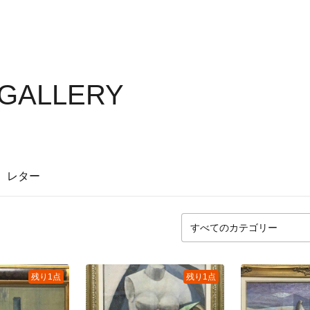
 GALLERY
レター
残り1点
残り1点