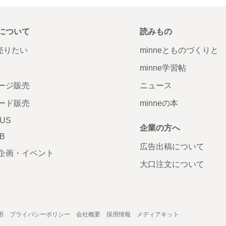
について
読みもの
で売りたい
minneとものづくりと
minne学習帖
ージ販売
ニュース
ード販売
minneの本
LUS
企業の方へ
AB
広告出稿について
企画・イベント
大口注文について
用
プライバシーポリシー
会社概要
採用情報
メディアキット