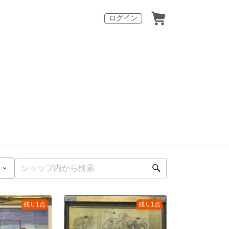
ログイン
残り1点
残り1点