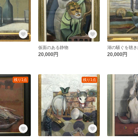
仮面のある静物
湖の騒ぐを聴き
20,000円
20,000円
残り1点
残り1点