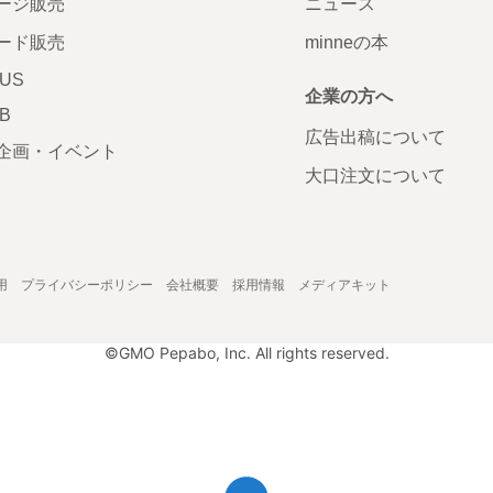
ージ販売
ニュース
ード販売
minneの本
LUS
企業の方へ
AB
広告出稿について
企画・イベント
大口注文について
用
プライバシーポリシー
会社概要
採用情報
メディアキット
©GMO Pepabo, Inc. All rights reserved.