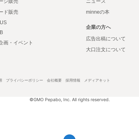
ージ販売
ニュース
ード販売
minneの本
LUS
企業の方へ
AB
広告出稿について
企画・イベント
大口注文について
用
プライバシーポリシー
会社概要
採用情報
メディアキット
©GMO Pepabo, Inc. All rights reserved.