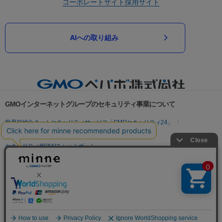
コーポレートサイト
採用サイト
AIへの取り組み
GMOインターネットグループのセキュリティ事業について
世界初総合ネットセキュリティサービス「GMOセキュリティ24」
パスワード漏洩診断
Webサイトリスク診断
セキュリティ相談AIチャットボット
実在証明・盗聴対策
サイバー攻撃対策（GMOサイバーセキュリティ byイエラエ）
サイバー攻撃対策（GMO Flatt Security）
なりすまし対策
セキュリティ事業の軌跡