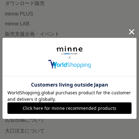
ダウンロード販売
minne PLUS
minne LAB
販売支援企画・イベント
読みもの
minneとものづくりと
minne学習帖
ニュース
minneの本
企業の方へ
広告出稿について
大口注文について