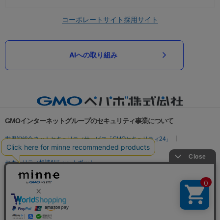
コーポレートサイト
採用サイト
AIへの取り組み
GMOインターネットグループのセキュリティ事業について
世界初総合ネットセキュリティサービス「GMOセキュリティ24」
パスワード漏洩診断
Webサイトリスク診断
セキュリティ相談AIチャットボット
実在証明・盗聴対策
サイバー攻撃対策（GMOサイバーセキュリティ byイエラエ）
サイバー攻撃対策（GMO Flatt Security）
なりすまし対策
セキュリティ事業の軌跡