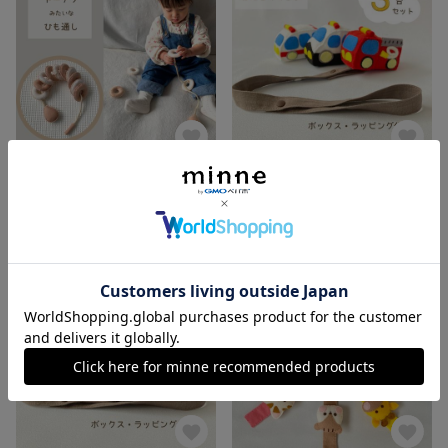
ひも通し 知育玩具 フェルトおもちゃ 指先知育 おうちモンテ １歳児 2歳児 クリスマスプレゼント
【３台セット】はたらくくるま フェルトおもちゃ パトカー 消防車 救急車 ストラップ付おもちゃ 赤ちゃんおもちゃ
展示中
展示中