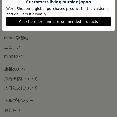
販売支援企画・イベント
読みもの
minneとものづくりと
minne学習帖
ニュース
minneの本
企業の方へ
広告出稿について
大口注文について
ヘルプセンター
お知らせ