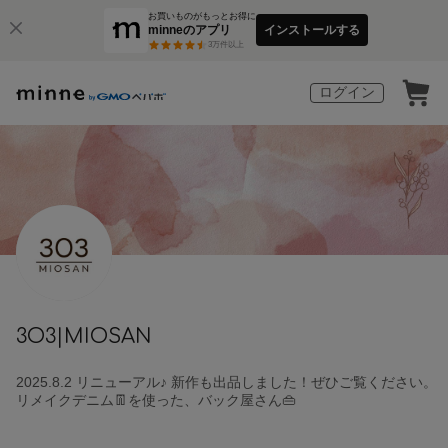
お買いものがもっとお得に
minneのアプリ
インストールする
3
万件以上
ログイン
3O3|MIOSAN
2025.8.2 リニューアル♪ 新作も出品しました！ぜひご覧ください。
リメイクデニム👖を使った、バック屋さん👜