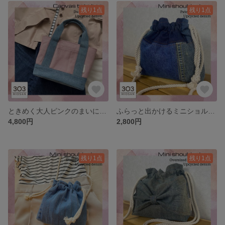
残り1点
残り1点
ときめく大人ピンクのまいにちトート/リメイクデニム×帆布 ミニトートバック
ふらっと出かけるミニショルダー/パッチワーク ミニショルダーバック 巾着バック
4,800円
2,800円
残り1点
残り1点