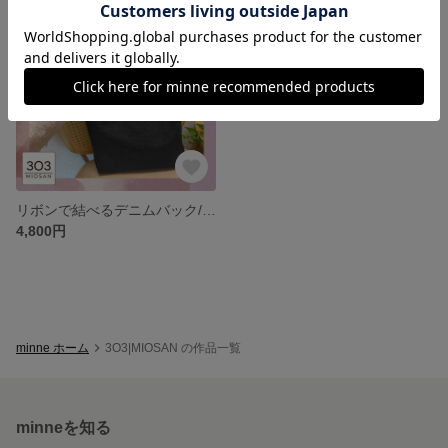
残り1点
リボンで結べるデニムバック/デニム×ヒッコリー A4サイズ 大容量
4,800円
minne ホーム
3O3|MIOSAN の作品一覧
minneを知る