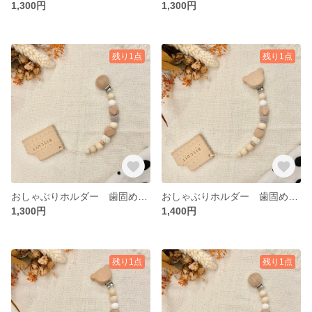
1,300円
1,300円
残り1点
残り1点
おしゃぶりホルダー 歯固めホルダー マルチホルダー
おしゃぶりホルダー 歯固めホルダー マルチホルダー
1,300円
1,400円
残り1点
残り1点