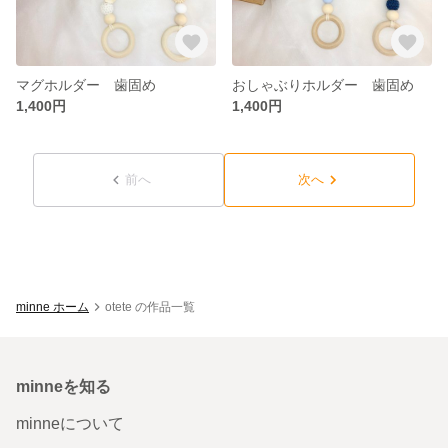
マグホルダー 歯固め
おしゃぶりホルダー 歯固め
1,400円
1,400円
前へ
次へ
minne ホーム
otete の作品一覧
minneを知る
minneについて