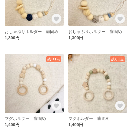
おしゃぶりホルダー 歯固めホルダー マルチホルダー
おしゃぶりホルダー 歯固めホルダー マルチホルダー
1,300円
1,300円
残り1点
残り1点
マグホルダー 歯固め
マグホルダー 歯固め
1,400円
1,400円