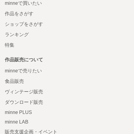
minneで買いたい
作品をさがす
ショップをさがす
ランキング
特集
作品販売について
minneで売りたい
食品販売
ヴィンテージ販売
ダウンロード販売
minne PLUS
minne LAB
販売支援企画・イベント