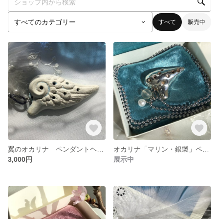
すべて
販売中
翼のオカリナ ペンダントヘッド(ワックスコード付き) <サイズ>長さ6㎝✖️幅3．8㎝✖️厚み2㎝程 重さ20g前後
オカリナ「マリン・銀製」ペンダントミニ(ボールチェーン)
3,000円
展示中