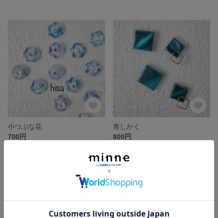
小つぶな花
青しかく
700円
800円