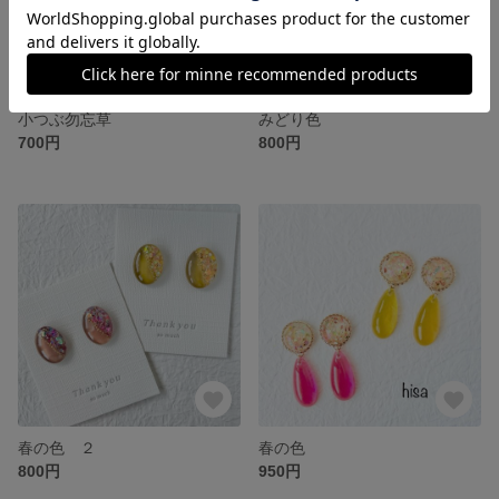
小つぶ勿忘草
みどり色
700円
800円
春の色 ２
春の色
800円
950円