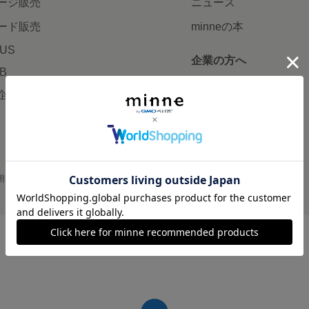
ージ販売
ニュース
ード販売
minneの本
LUS
企業の方へ
AB
広告出稿について
企画・イベント
大口注文について
用
プライバシーポリシー
会社概要
採用情報
メディアキット
©GMO Pepabo, Inc. All rights reserved.