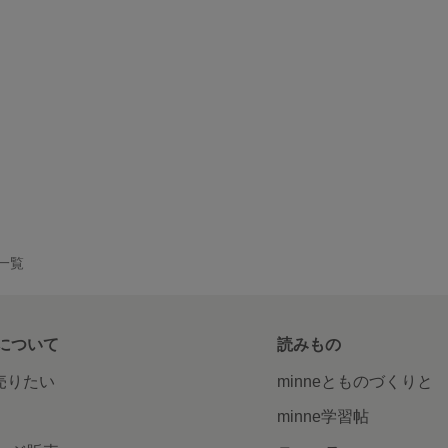
品一覧
について
読みもの
で売りたい
minneとものづくりと
minne学習帖