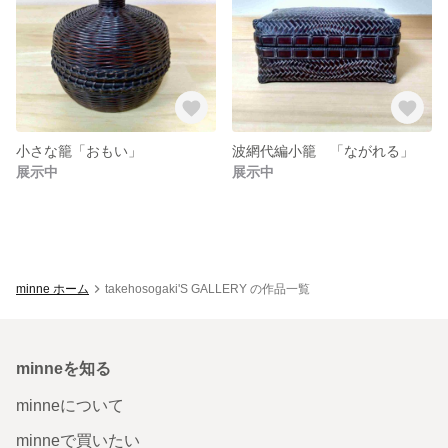
小さな籠「おもい」
波網代編小籠 「ながれる」
展示中
展示中
minne ホーム
takehosogaki'S GALLERY の作品一覧
minneを知る
minneについて
minneで買いたい