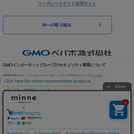
コーポレートサイト
採用サイト
AIへの取り組み
GMOインターネットグループのセキュリティ事業について
世界初総合ネットセキュリティサービス「GMOセキュリティ24」
パスワード漏洩診断
Webサイトリスク診断
セキュリティ相談AIチャットボット
実在証明・盗聴対策
サイバー攻撃対策（GMOサイバーセキュリティ byイエラエ）
サイバー攻撃対策（GMO Flatt Security）
なりすまし対策
セキュリティ事業の軌跡