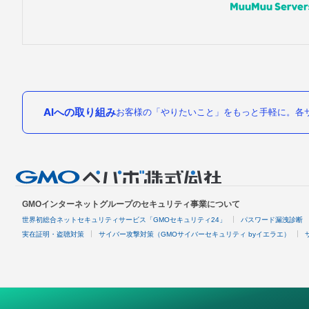
AIへの取り組み
お客様の「やりたいこと」をもっと手軽に。各サ
GMOインターネットグループのセキュリティ事業について
世界初総合ネットセキュリティサービス「GMOセキュリティ24」
パスワード漏洩診断
実在証明・盗聴対策
サイバー攻撃対策（GMOサイバーセキュリティ byイエラエ）