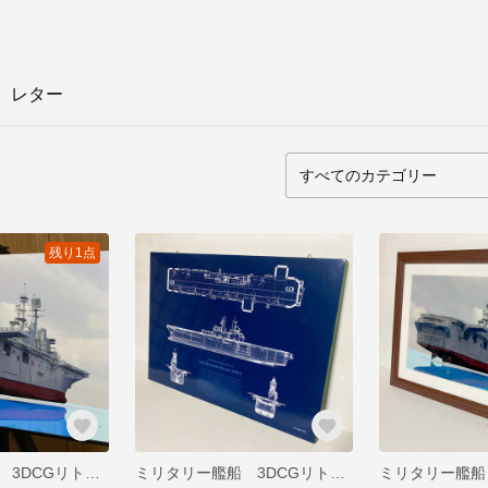
レター
残り1点
ミリタリー艦船 3DCGリトグラフ Artwork-Style A3サイズ 「クリスタル印刷 裏打ち 無し」
ミリタリー艦船 3DCGリトグラフ Blueprint-Style ラージサイズパネル