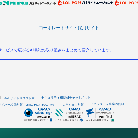
コーポレートサイト
採用サイト
ービスで広がるAI機能の取り組みをまとめて紹介しています。
セキュリティ相談AIチャットボット
Webサイトリスク診断
セキュリティ事業の軌跡
サイバー攻撃対策（GMO Flatt Security）
なりすまし対策