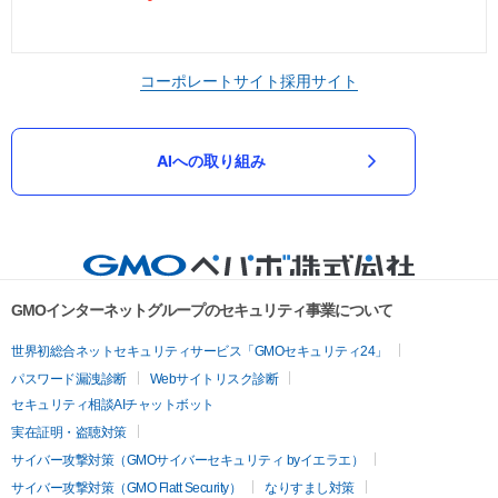
コーポレートサイト
採用サイト
AIへの取り組み
GMOインターネットグループのセキュリティ事業について
世界初総合ネットセキュリティサービス「GMOセキュリティ24」
パスワード漏洩診断
Webサイトリスク診断
セキュリティ相談AIチャットボット
実在証明・盗聴対策
サイバー攻撃対策（GMOサイバーセキュリティ byイエラエ）
サイバー攻撃対策（GMO Flatt Security）
なりすまし対策