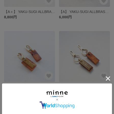
【A＋】 YAKU-SUGI ALLBRASS ●〔屋久杉/真鍮/刻印/キーホルダー〕
【A】 YAKU-SUGI ALLBRASS SNAP ●〔屋久杉/真鍮/刻印/キーホルダー〕
8,800円
6,000円
【A】 YAKU-SUGI ALLBRASS KARABINA ●〔屋久杉/真鍮/オリジナル/刻印〕
【Ａ】YAKU-SUGI ALL BRASS RETRO ●屋久杉/真鍮/オリジナル/刻印/キーホルダー
6,000円
6,000円