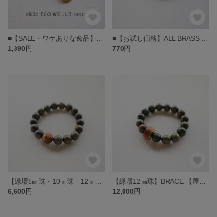
■【SALE・ワケありな逸品】ALL BRASS TWIN-BALL ●〔真鍮/刻印/キーホルダー〕
■【お試し価格】ALL BRASS TWIN-BALL ●〔真鍮/メンズライク/キーホルダー〕
1,390円
770円
【緑壇8㎜珠・10㎜珠・12㎜珠】BRACE 【屋久杉×緑壇｜手削り】 ● 屋久杉/ブレスレット
【緑壇12㎜珠】BRACE 【屋久杉×緑壇｜手削り】 ● 屋久杉/真鍮/刻印/ブレスレット
6,600円
12,000円