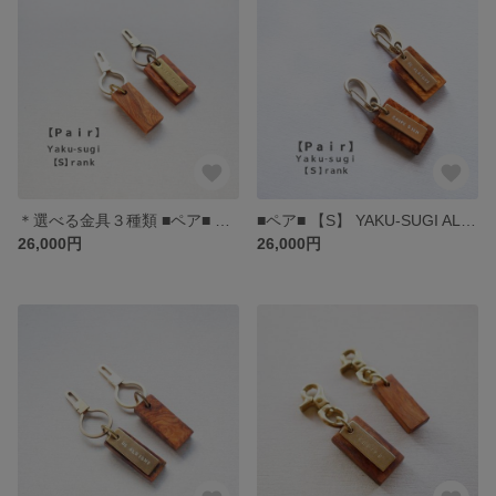
＊選べる金具３種類 ■ペア■ 【S】 YAKU-SUGI ALL BRASS ●〔屋久杉/真鍮/刻印〕
■ペア■ 【S】 YAKU-SUGI ALLBRASS KARABINA●〔屋久杉/真鍮/刻印/ペア〕
26,000円
26,000円