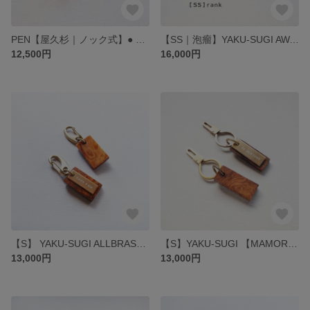
PEN【屋久杉｜ノック式】● 木軸/屋久杉/真鍮/ボールペン/ステーショナリー
【SS｜泡瘤】YAKU-SUGI AWAKOBU ● 屋久杉/真鍮/刻印/希少材/選べる金具３種類
12,500円
16,000円
【S】 YAKU-SUGI ALLBRASS KARABINA ●〔屋久杉/真鍮/オリジナル/刻印〕
【S】YAKU-SUGI 【MAMORI守】ALLBRASS ●〔屋久杉/真鍮/刻印/キーホルダー/選べる金具３種類〕
13,000円
13,000円