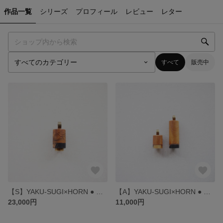
作品一覧
シリーズ
プロフィール
レビュー
レター
すべて
販売中
【S】YAKU-SUGI×HORN ● 屋久杉/真鍮/水牛角/キーホルダー/ネックレス
【A】YAKU-SUGI×HORN ● 屋久杉/真鍮/水牛角/キーホルダー/ネックレス/2サイズ
23,000円
11,000円