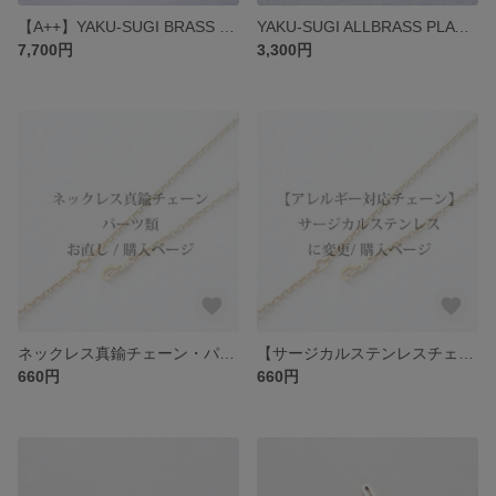
【A++】YAKU-SUGI BRASS NECKLACE ●〔屋久杉/真鍮/刻印〕
YAKU-SUGI ALLBRASS PLATE NECKLACE ●〔屋久杉/真鍮/オリジナル/刻印/ネックレス〕
7,700円
3,300円
ネックレス真鍮チェーン・パーツ類の【お直しご依頼／ご購入】
【サージカルステンレスチェーンに変更｜ご購入】アレルギー対応
660円
660円