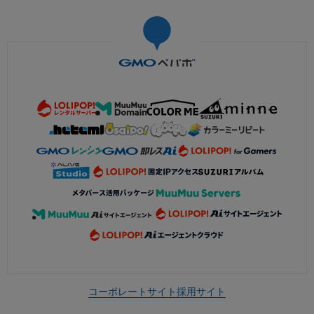
コーポレートサイト
採用サイト