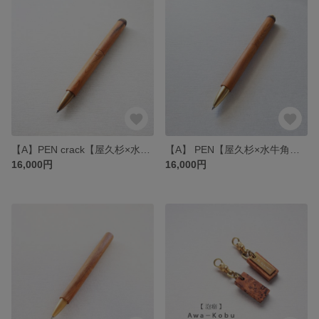
【A】PEN crack【屋久杉×水牛角｜回転式】● 木軸/屋久杉/真鍮/ボールペン/ステーショナリー
【A】 PEN【屋久杉×水牛角｜回転式】● 木軸/屋久杉/真鍮/ボールペン/ステーショナリー
16,000円
16,000円