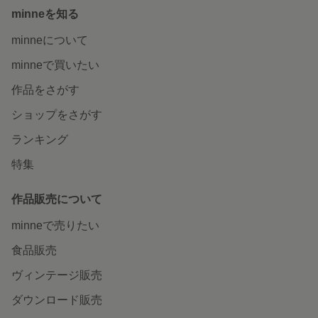
minneを知る
minneについて
minneで買いたい
作品をさがす
ショップをさがす
ランキング
特集
作品販売について
minneで売りたい
食品販売
ヴィンテージ販売
ダウンロード販売