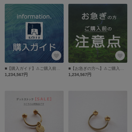
■【購入ガイド】⚠︎ご購入前の確認事項⚠︎
■【お急ぎの方へ】⚠︎ご購入前にご注意ください⚠︎
1,234,567円
1,234,567円