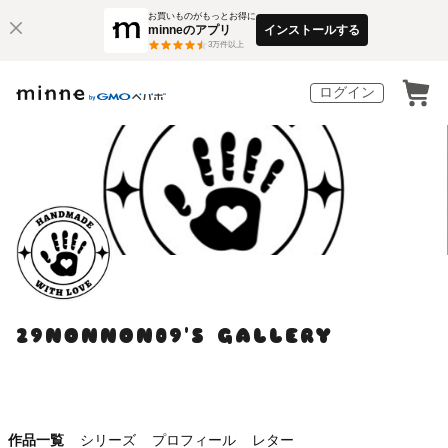
お買いものがもっとお得に
minneのアプリ
インストールする
3
万件以上
ログイン
29NONNON09'S GALLERY
作品一覧
シリーズ
プロフィール
レター