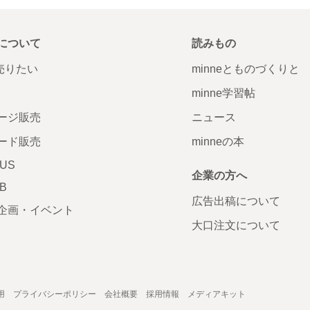
について
読みもの
で売りたい
minneとものづくりと
minne学習帖
ージ販売
ニュース
ード販売
minneの本
LUS
企業の方へ
AB
広告出稿について
企画・イベント
大口注文について
用
プライバシーポリシー
会社概要
採用情報
メディアキット