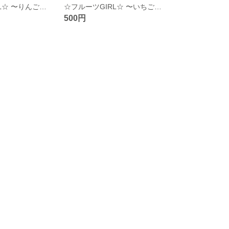
☆フルーツGIRL☆ 〜りんごちゃん〜プラ板 キーホルダー 可愛い ストラップ
☆フルーツGIRL☆ 〜いちごちゃん〜プラ板 キーホルダー 可愛い ストラップ
500円