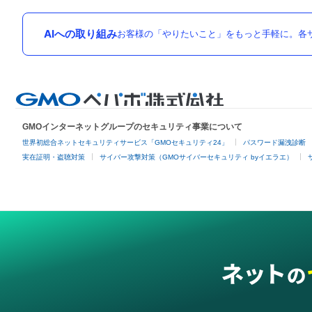
AIへの取り組み
お客様の「やりたいこと」をもっと手軽に。各サ
GMOインターネットグループのセキュリティ事業について
世界初総合ネットセキュリティサービス「GMOセキュリティ24」
パスワード漏洩診断
実在証明・盗聴対策
サイバー攻撃対策（GMOサイバーセキュリティ byイエラエ）