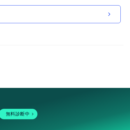
無料診断中