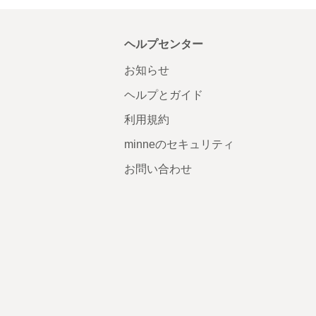
ヘルプセンター
お知らせ
ヘルプとガイド
利用規約
minneのセキュリティ
お問い合わせ