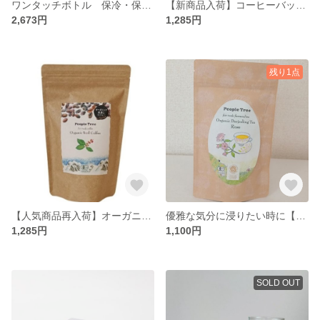
ワンタッチボトル 保冷・保温（持ち手つき）1リットル
【新商品入荷】コーヒーバッグ タンザニア
2,673円
1,285円
残り1点
【人気商品再入荷】オーガニック水出しコーヒー・有機ペルー
優雅な気分に浸りたい時に【オーガニック】ローズ紅茶 フレーバーティー・ティーパック
1,285円
1,100円
SOLD OUT