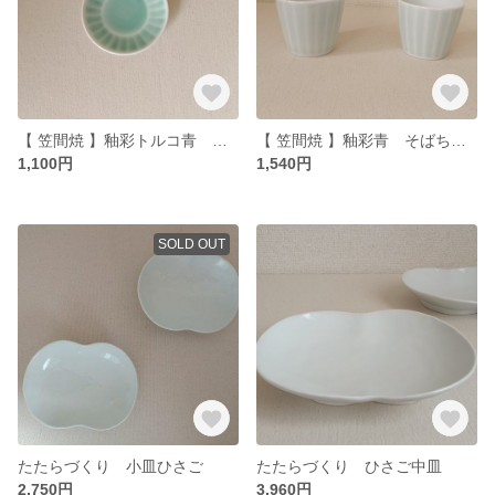
【 笠間焼 】釉彩トルコ青 小皿
【 笠間焼 】釉彩青 そばちょこ
1,100円
1,540円
SOLD OUT
たたらづくり 小皿ひさご
たたらづくり ひさご中皿
2,750円
3,960円