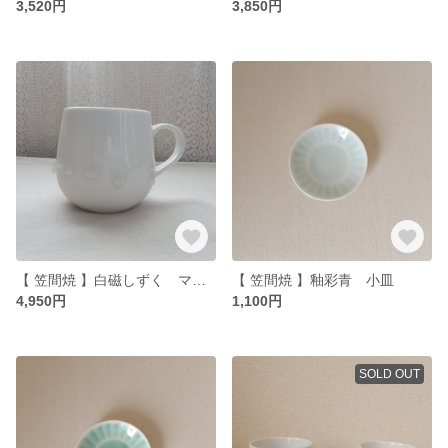
3,520円
3,850円
【 笠間焼 】白磁しずく マグカップ
【 笠間焼 】釉彩青 小皿
4,950円
1,100円
SOLD OUT