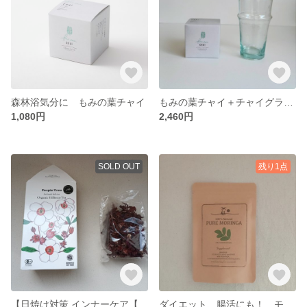
森林浴気分に もみの葉チャイ
もみの葉チャイ＋チャイグラスセット
1,080円
2,460円
SOLD OUT
残り1点
【日焼け対策 インナーケア【オーガニック】ルース・ハイビスカスティー
ダイエット、腸活にも！ モリンガ サプリメント 有機認証