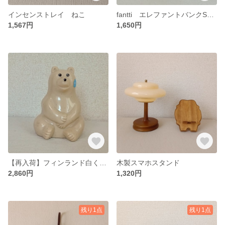
インセンストレイ ねこ
fantti エレファントバンクSサイズ ミントグリーン
1,567円
1,650円
【再入荷】フィンランド白くま貯金箱 polar bear money box
木製スマホスタンド
2,860円
1,320円
残り1点
残り1点