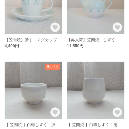
【笠間焼】蛍手 マグカップ
【再入荷】笠間焼 しずく ティーポット
4,400円
11,550円
残り1点
【 笠間焼 】白磁しずく 汲み出し湯吞み
【 笠間焼 】白磁しずく 湯吞み