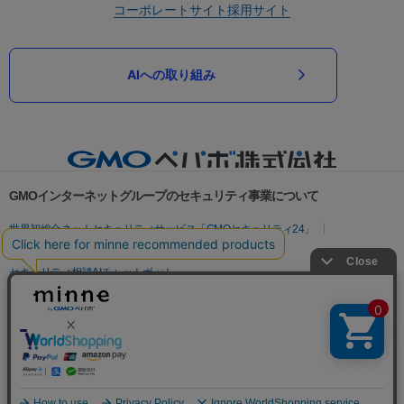
コーポレートサイト
採用サイト
AIへの取り組み
GMOインターネットグループのセキュリティ事業について
世界初総合ネットセキュリティサービス「GMOセキュリティ24」
パスワード漏洩診断
Webサイトリスク診断
セキュリティ相談AIチャットボット
実在証明・盗聴対策
サイバー攻撃対策（GMOサイバーセキュリティ byイエラエ）
サイバー攻撃対策（GMO Flatt Security）
なりすまし対策
セキュリティ事業の軌跡