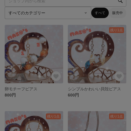
すべて
販売中
残り1点
卵モチーフピアス
シンプルかわいい貝殻ピアス
800円
600円
残り1点
残り1点