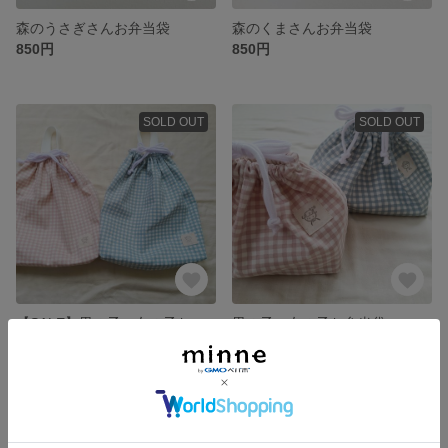
森のうさぎさんお弁当袋
森のくまさんお弁当袋
850円
850円
SOLD OUT
SOLD OUT
【SALE】男の子・女の子お着替え袋
男の子・女の子お弁当袋
1,200円
850円
SOLD OUT
残り1点