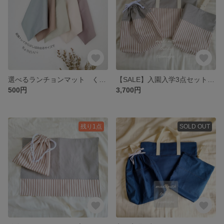
選べるランチョンマット くすみカラー
【SALE】入園入学3点セット(ストライプ×グレージュ)
500円
3,700円
残り1点
SOLD OUT