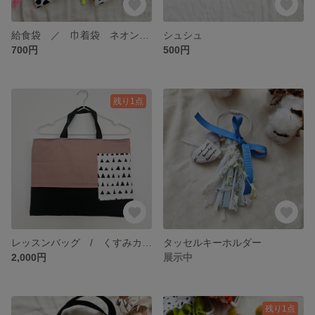
給食袋 ／ 巾着袋 ネオン 蛍光ピンク 蛍光イエロー 仕分け コップ入れ 保育園 幼稚園 学校グッズ
シュシュ
700円
500円
残り1点
レッスンバッグ / くすみカラー くすみピンク 通園バッグ 通学バッグ 学校グッズ
タッセルキーホルダー
2,000円
展示中
残り1点