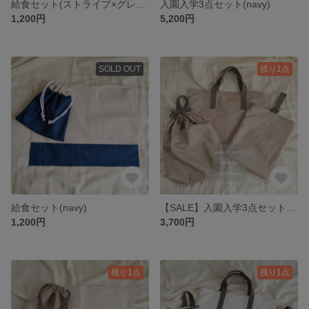
給食セット(ストライプ×グレージュ)
入園入学3点セット(navy)
1,200円
5,200円
SOLD OUT
残り1点
給食セット(navy)
【SALE】入園入学3点セット(ミルクティー)
1,200円
3,700円
残り1点
残り1点