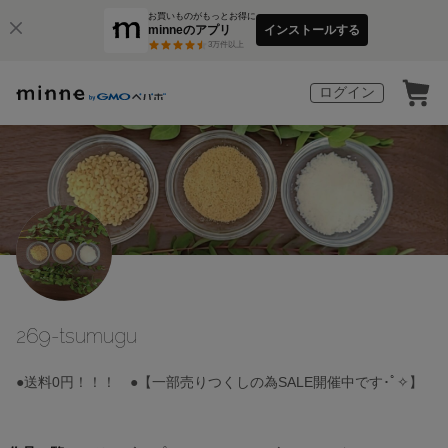
お買いものがもっとお得に
minneのアプリ
インストールする
3
万件以上
ログイン
269-tsumugu
●送料0円！！！ ●【一部売りつくしの為SALE開催中です･ﾟ✧】