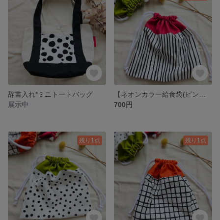
辞書入れ*ミニトートバッグ
【ネオンカラー給食袋(ピンク)】 巾着袋 仕分け袋 幼稚園 保育園 小学校 コップ入れ
展示中
700円
残り1点
残り1点