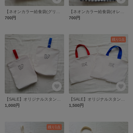
【ネオンカラー給食袋(グリーン)】 巾着袋 ネオン 手書き風 北欧風 シンプル 学校 幼稚園 保育園 コップ入れ
【ネオンカラー給食袋(オレンジ)】 巾着袋 シンプル ネオンカラー 手書き風 北欧風 チェック
700円
700円
残り1点
【SALE】オリジナルスタンプshoes上履き袋
【SALE】オリジナルスタンプstudyレッスンバッグ
1,000円
1,500円
残り1点