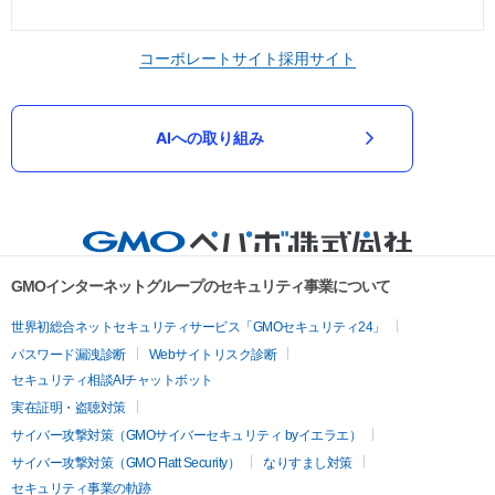
コーポレートサイト
採用サイト
AIへの取り組み
GMOインターネットグループのセキュリティ事業について
世界初総合ネットセキュリティサービス「GMOセキュリティ24」
パスワード漏洩診断
Webサイトリスク診断
セキュリティ相談AIチャットボット
実在証明・盗聴対策
サイバー攻撃対策（GMOサイバーセキュリティ byイエラエ）
サイバー攻撃対策（GMO Flatt Security）
なりすまし対策
セキュリティ事業の軌跡