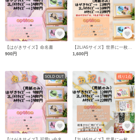
【はがきサイズ】命名書
【2L/A5サイズ】世界に一枚☆絆☆インテリア
900円
1,600円
SOLD OUT
残り1点
【はがきサイズ】可愛い命名書☆誕生記念に
【2L/A5サイズ】世界に一枚☆お祝いに