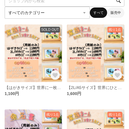
すべて
販売中
SOLD OUT
残り1点
【はがきサイズ】世界に一枚☆インテリア☆筆文字アート
【2L/A5サイズ】世界にひとつ！プレゼントにも人気
1,100円
1,600円
残り1点
残り1点