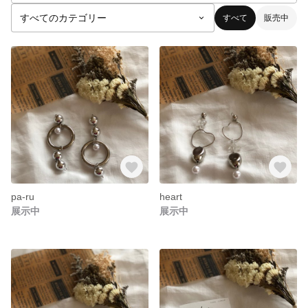
すべて
販売中
pa-ru
heart
展示中
展示中