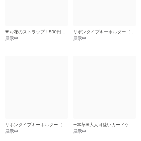
💗お花のストラップ！500円玉も入る💗（ﾋﾟﾝｸ＆ｱｲﾎﾞﾘｰ）
リボンタイプキーホルダー（ﾈｲﾋﾞｰ）
展示中
展示中
リボンタイプキーホルダー（朱あん）
✴️本革✴️大人可愛いカードケース（ﾒﾀﾘｯｸﾌﾞﾛﾝｽﾞ2）
展示中
展示中