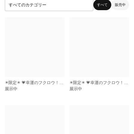
すべて
販売中
✴️限定✴️ 💗幸運のフクロウ！500円玉も入る💗
✴️限定✴️ 💗幸運のフクロウ！500円玉も入る💗
展示中
展示中