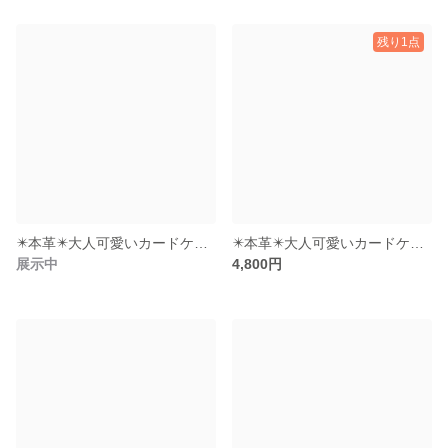
残り1点
✴️本革✴️大人可愛いカードケース（ﾒﾀﾘｯｸﾌﾞﾛﾝｽﾞ）
✴️本革✴️大人可愛いカードケース（キャメル）
展示中
4,800円