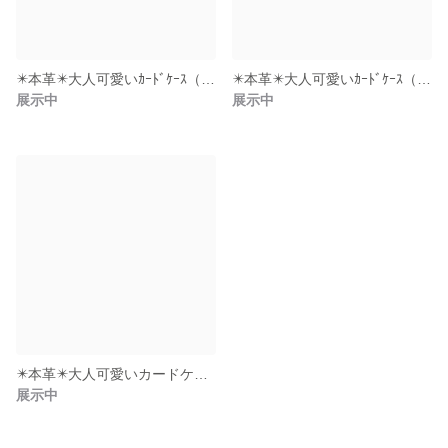
✴️本革✴️大人可愛いｶｰﾄﾞｹｰｽ（ﾋﾟﾝｸ№3）
✴️本革✴️大人可愛いｶｰﾄﾞｹｰｽ（ﾋﾟﾝｸ№2）
展示中
展示中
✴️本革✴️大人可愛いカードケース（ピンク №1）
展示中