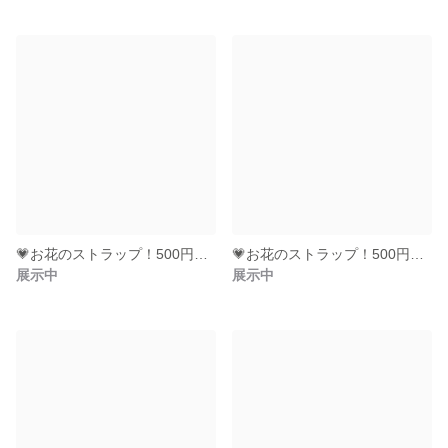
💗お花のストラップ！500円玉も入る💗（水色＆ｱｲﾎﾞﾘｰ）
💗お花のストラップ！500円玉も入る💗（ﾍﾞﾋﾞｰﾋﾟﾝｸﾗﾒ＆ｺﾞｰﾙﾄﾞ）
展示中
展示中