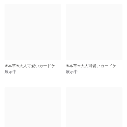
✴️本革✴️大人可愛いカードケース（キャメル花柄）
✴️本革✴️大人可愛いカードケース（ブルー）
展示中
展示中