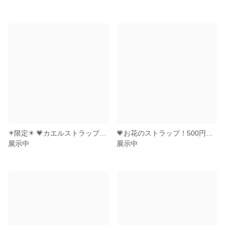
✴️限定✴️ 💗カエルストラップ！500円玉も入る💗（ラメピンクのほっぺ）
💗お花のストラップ！500円玉も入る💗（ｸﾞﾚｰ＆黄緑）
展示中
展示中