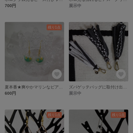
700円
展示中
残り1点
夏本番★爽やかマリンなピアス グリーン
ズパゲッテバッグに取付け出来る チャーム付タッセルストラップ
600円
展示中
残り1点
残り1点