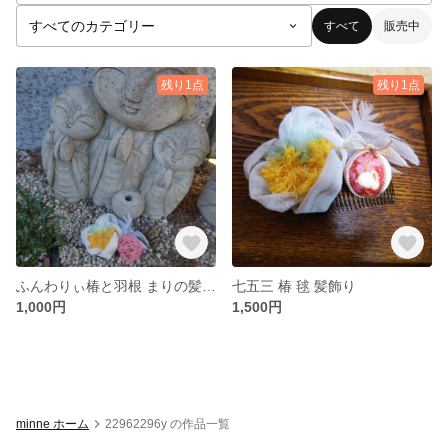
すべて
販売中
残り1点
残り1点
ふんわりぃ椿と羽根 まりの髪飾り
七五三 椿 毬 髪飾り
1,000円
1,500円
minne ホーム
22962296y の作品一覧