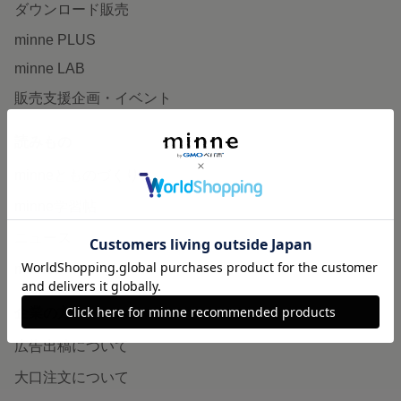
ダウンロード販売
minne PLUS
minne LAB
販売支援企画・イベント
読みもの
minneとものづくりと
minne学習帖
ニュース
minneの本
企業の方へ
広告出稿について
大口注文について