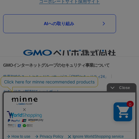
コーポレートサイト
採用サイト
AIへの取り組み
GMOインターネットグループのセキュリティ事業について
世界初総合ネットセキュリティサービス「GMOセキュリティ24」
パスワード漏洩診断
Webサイトリスク診断
セキュリティ相談AIチャットボット
実在証明・盗聴対策
サイバー攻撃対策（GMOサイバーセキュリティ byイエラエ）
サイバー攻撃対策（GMO Flatt Security）
なりすまし対策
セキュリティ事業の軌跡