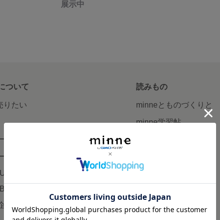
展示中
について
読みもの
で売りたい
minneとものづくりと
minne学習帖
ージ販売
ニュース
ード販売
minneの本
LUS
企業の方へ
AB
広告出稿について
企画・イベント
大口注文について