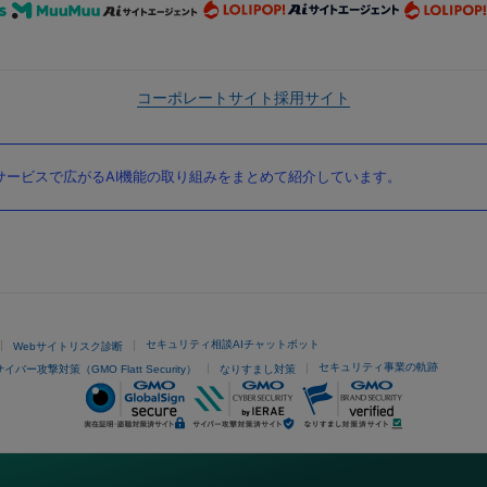
コーポレートサイト
採用サイト
ービスで広がるAI機能の取り組みをまとめて紹介しています。
セキュリティ相談AIチャットボット
Webサイトリスク診断
セキュリティ事業の軌跡
サイバー攻撃対策（GMO Flatt Security）
なりすまし対策