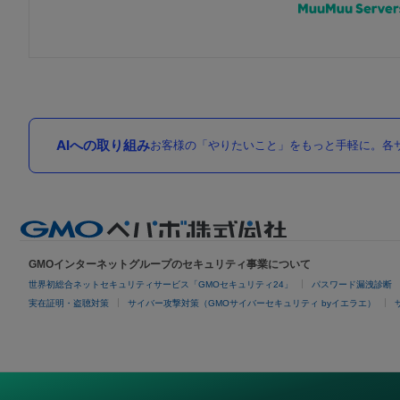
AIへの取り組み
お客様の「やりたいこと」をもっと手軽に。各サ
GMOインターネットグループのセキュリティ事業について
世界初総合ネットセキュリティサービス「GMOセキュリティ24」
パスワード漏洩診断
実在証明・盗聴対策
サイバー攻撃対策（GMOサイバーセキュリティ byイエラエ）