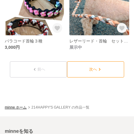
パラコード首輪３種
レザーリード・首輪 セット売り
3,000円
展示中
前へ
次へ
minne ホーム
214HAPPY'S GALLERY の作品一覧
minneを知る