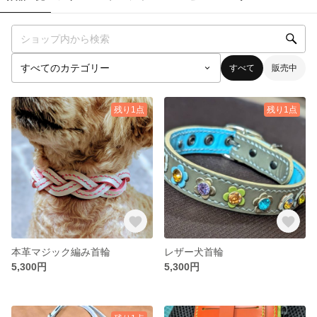
すべて
販売中
残り1点
残り1点
本革マジック編み首輪
レザー犬首輪
5,300円
5,300円