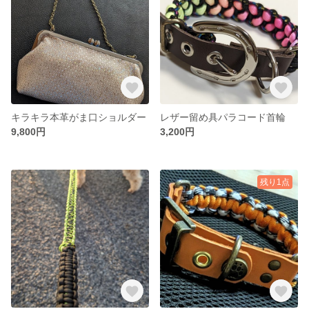
キラキラ本革がま口ショルダー
レザー留め具パラコード首輪
9,800円
3,200円
残り1点