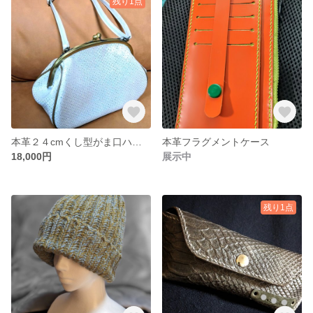
残り1点
本革２４cmくし型がま口ハンドバック
本革フラグメントケース
18,000円
展示中
残り1点