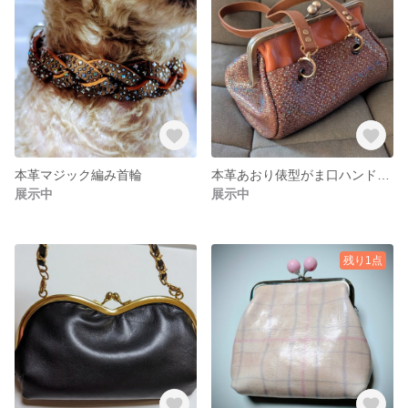
本革マジック編み首輪
本革あおり俵型がま口ハンドバッグ(２４cm)
展示中
展示中
残り1点