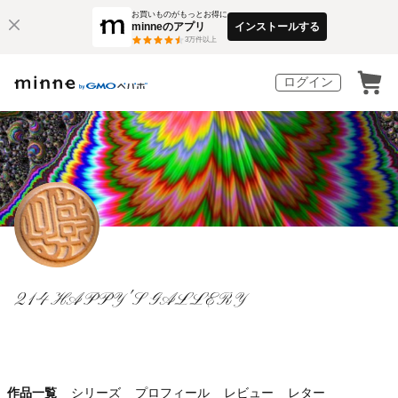
お買いものがもっとお得に
minneのアプリ
インストールする
3
万件以上
ログイン
214HAPPY'S GALLERY
作品一覧
シリーズ
プロフィール
レビュー
レター