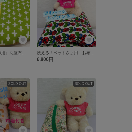
『hitominne様専用』丸座布団カバー
洗える！ペットさま用 お布団☆
6,800円
SOLD OUT
SOLD OUT