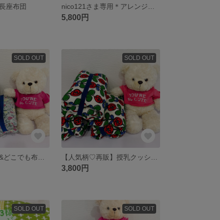
長座布団
nico121さま専用＊アレンジ自在♡長座布団
5,800円
SOLD OUT
SOLD OUT
授乳クッション&どこでも布団(簡単ゴム止め)ベリー少女🍓
【人気柄♡再販】授乳クッション&どこでも布団(簡単ゴム止め)バラ🌹
3,800円
SOLD OUT
SOLD OUT