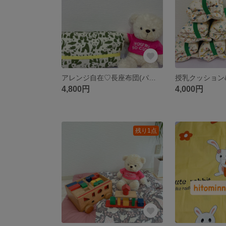
アレンジ自在♡長座布団(パンダ🐼)
4,800円
4,000円
残り1点