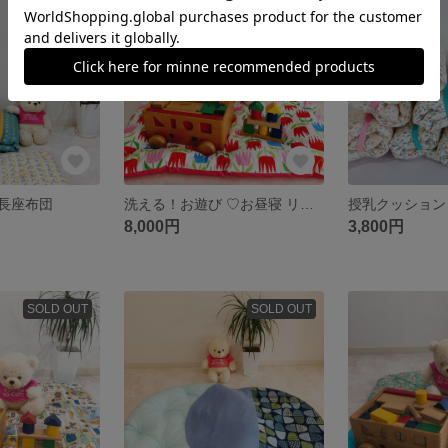
残り1点
SOLD OUT
長座布団
洗える！お遊び ♡お昼寝 リビングマット布団(チューリップ)
8,000円
3,800円
SOLD OUT
SOLD OUT