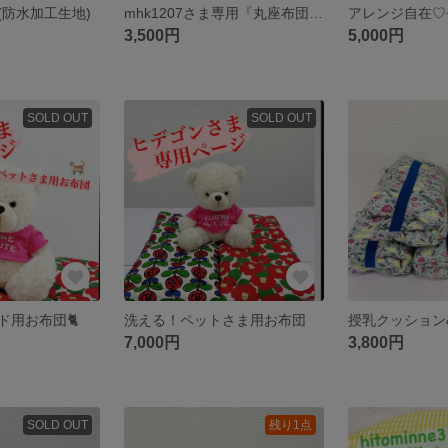
(防水加工生地)
mhk1207さま専用『丸座布団カバー』
アレンジ自在♡
3,500円
5,000円
SOLD OUT
SOLD OUT
ド用お布団🐈
洗える！ペットさま用お布団
7,000円
3,800円
SOLD OUT
残り1点