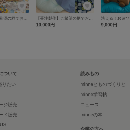
【受注製作】ご希望の柄でお仕立てします❗️洗える！お遊び♡お昼寝 リビングマット布団 (着せ替えクマさん)
【受注製作】ご希望の柄でお仕立てします❗️洗える！丸座布団&カバー
10,000円
9,000円
について
読みもの
で売りたい
minneとものづくりと
minne学習帖
ージ販売
ニュース
ード販売
minneの本
LUS
企業の方へ