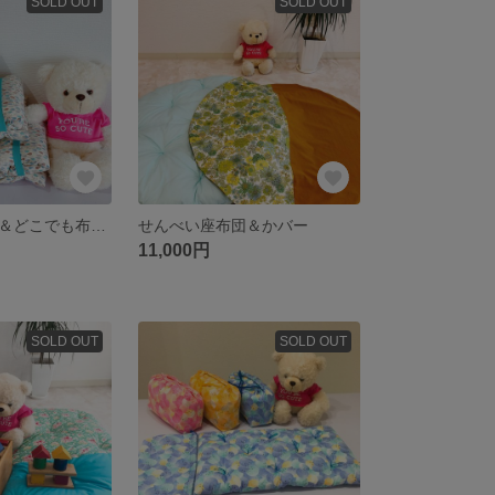
SOLD OUT
SOLD OUT
授乳クッション＆どこでも布団 (簡単ゴムとめ)
せんべい座布団＆かバー
11,000円
SOLD OUT
SOLD OUT