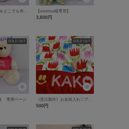
授乳クッション＆どこでも布団 簡単ゴムとめ (巾着付き)
【omimoz様専用】
3,800円
SOLD OUT
SOLD OUT
24さま 専用ページ
《受注製作》お名前入れ♡アップリケ
500円