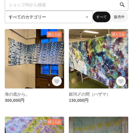
すべて
販売中
残り1点
残り1点
海の底から。
銀河🌌の間（ハザマ）
300,000円
130,000円
残り1点