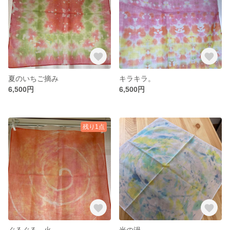
夏のいちご摘み
キラキラ。
6,500円
6,500円
残り1点
ぐるぐる。火
光の渦