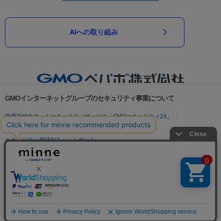
AIへの取り組み
GMOインターネットグループのセキュリティ事業について
世界初総合ネットセキュリティサービス「GMOセキュリティ24」
パスワード漏洩診断
Webサイトリスク診断
セキュリティ相談AIチャットボット
実在証明・盗聴対策
サイバー攻撃対策（GMOサイバーセキュリティ byイエラエ）
サイバー攻撃対策（GMO Flatt Security）
なりすまし対策
セキュリティ事業の軌跡