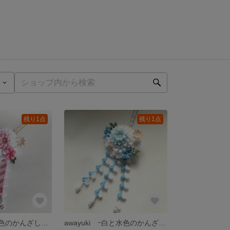
残り1点
残り1点
karen ー白と桃色のかんざし髪飾り
awayuki ｰ白と水色のかんざし髪飾り