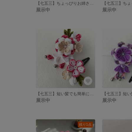
【七五三】ちょっぴりお姉さんの気分♪ 乙女飾り3点セット(ブルー)
展示中
展示中
【七五三】短い髪でも簡単につけられる！ワニクリップとぱっちん留めを使ったつまみ細工髪飾り 2点セット（白・ピンク）
展示中
展示中
残り1点