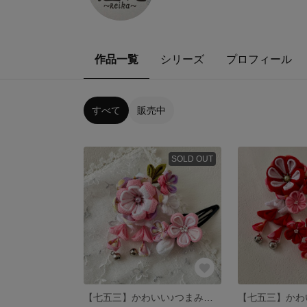
作品一覧
シリーズ
プロフィール
すべて
販売中
SOLD OUT
【七五三】かわいい♪つまみ細工髪飾り2点セット（白ピンク）