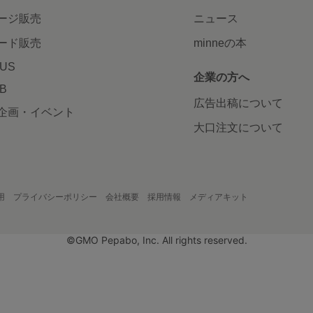
ージ販売
ニュース
ード販売
minneの本
LUS
企業の方へ
AB
広告出稿について
企画・イベント
大口注文について
用
プライバシーポリシー
会社概要
採用情報
メディアキット
©GMO Pepabo, Inc. All rights reserved.