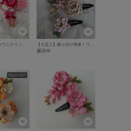
つけかたは簡単♪ワニクリップの髪飾り２点セット（赤）
【七五三】飾り付け簡単！ワニクリップとぱっちん留めの髪飾り３セット
展示中
SOLD OUT