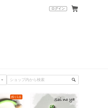
ログイン
残り1点