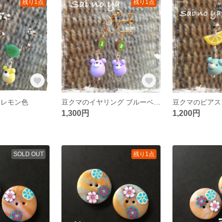
残り1点
残り1点
 レモン色
豆クマのイヤリング ブルーベリー色
豆クマのピアス
1,300円
1,200円
SOLD OUT
残り1点