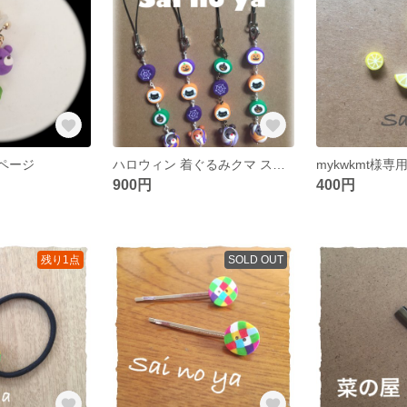
用ページ
ハロウィン 着ぐるみクマ ストラップ
mykwkmt様専
900円
400円
残り1点
SOLD OUT