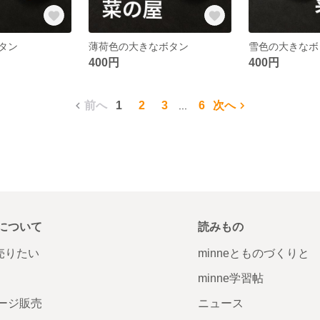
タン
薄荷色の大きなボタン
雪色の大きなボ
400円
400円
前へ
1
2
3
6
次へ
...
について
読みもの
で売りたい
minneとものづくりと
minne学習帖
ージ販売
ニュース