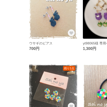
ウサギのピアス
yt98065様 専
700円
1,300円
残り1点