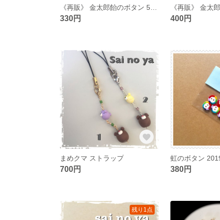
《再販》 金太郎飴のボタン 5個セット
330円
400円
まめクマ ストラップ
虹のボタン 20
700円
380円
残り1点