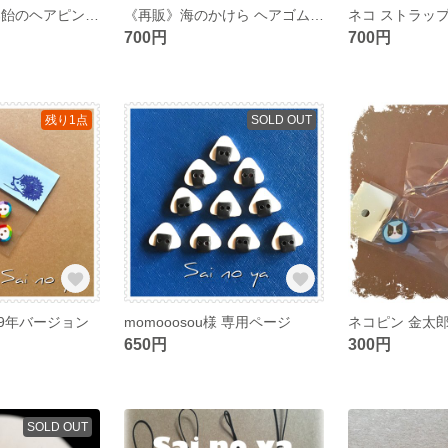
《再販》 金太郎飴のヘアピン 2本セット
《再販》海のかけら ヘアゴム 2019
ネコ ストラッ
700円
700円
残り1点
SOLD OUT
19年バージョン
momooosou様 専用ページ
ネコピン 金太
650円
300円
SOLD OUT