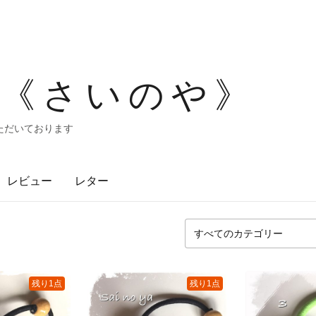
 《さいのや》
ただいております
レビュー
レター
残り1点
残り1点