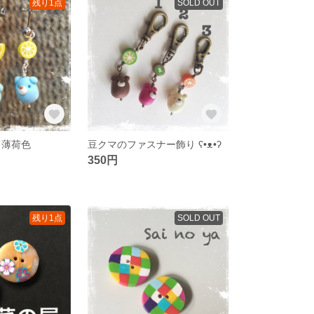
残り1点
SOLD OUT
 薄荷色
豆クマのファスナー飾り ʕ•ᴥ•ʔ
350円
残り1点
SOLD OUT