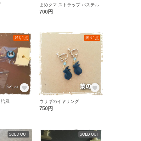
プ
まめクマ ストラップ パステル
700円
残り1点
残り1点
郎飴風
ウサギのイヤリング
750円
SOLD OUT
SOLD OUT