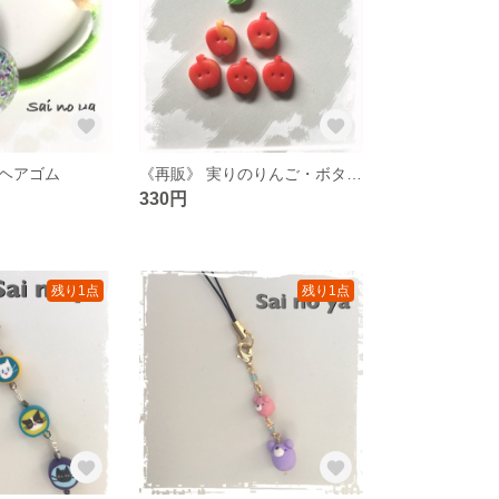
ヘアゴム
《再販》 実りのりんご・ボタン 5個セット
330円
残り1点
残り1点