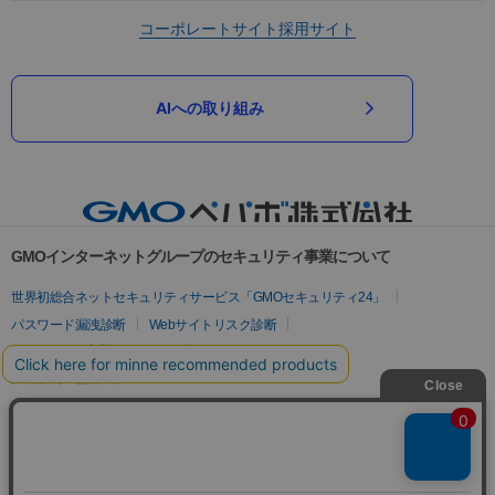
コーポレートサイト
採用サイト
AIへの取り組み
GMOインターネットグループのセキュリティ事業について
世界初総合ネットセキュリティサービス「GMOセキュリティ24」
パスワード漏洩診断
Webサイトリスク診断
セキュリティ相談AIチャットボット
実在証明・盗聴対策
サイバー攻撃対策（GMOサイバーセキュリティ byイエラエ）
サイバー攻撃対策（GMO Flatt Security）
なりすまし対策
セキュリティ事業の軌跡