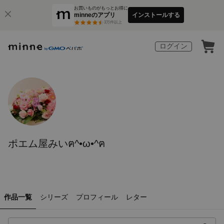
お買いものがもっとお得に
minneのアプリ
インストールする
3
万件以上
ログイン
ポエム屋みいฅ^•ω•^ฅ
作品一覧
シリーズ
プロフィール
レター