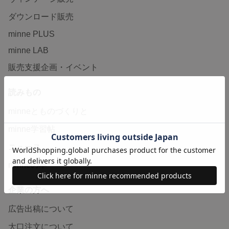
ダウンロード販売
minne PLUS
minne LAB
販売支援企画・イベント
読みもの
minneとものづくりと
minne学習帖
ニュース
minneの本
企業の方へ
広告出稿について
大口注文について