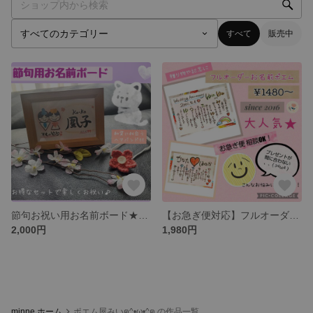
すべて
販売中
節句お祝い用お名前ボード★ヘアバンド付
【お急ぎ便対応】フルオーダーお名前ポエム
2,000円
1,980円
minne ホーム
ポエム屋みいฅ^•ω•^ฅ の作品一覧