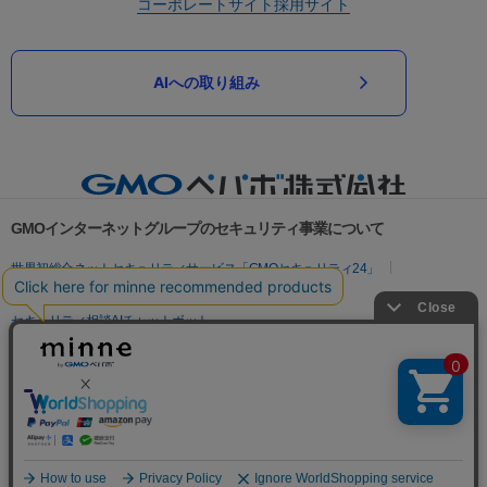
コーポレートサイト
採用サイト
AIへの取り組み
GMOインターネットグループのセキュリティ事業について
世界初総合ネットセキュリティサービス「GMOセキュリティ24」
パスワード漏洩診断
Webサイトリスク診断
セキュリティ相談AIチャットボット
実在証明・盗聴対策
サイバー攻撃対策（GMOサイバーセキュリティ byイエラエ）
サイバー攻撃対策（GMO Flatt Security）
なりすまし対策
セキュリティ事業の軌跡