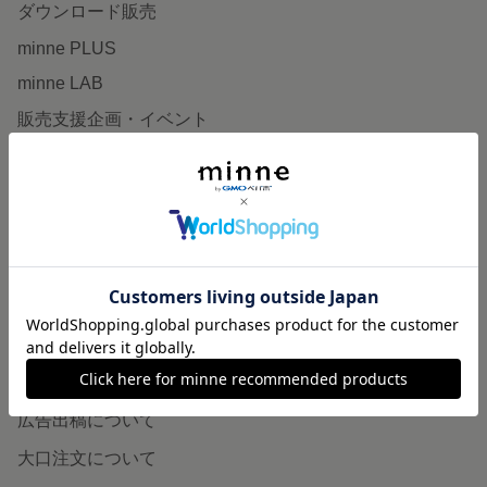
ダウンロード販売
minne PLUS
minne LAB
販売支援企画・イベント
読みもの
minneとものづくりと
minne学習帖
ニュース
minneの本
企業の方へ
広告出稿について
大口注文について