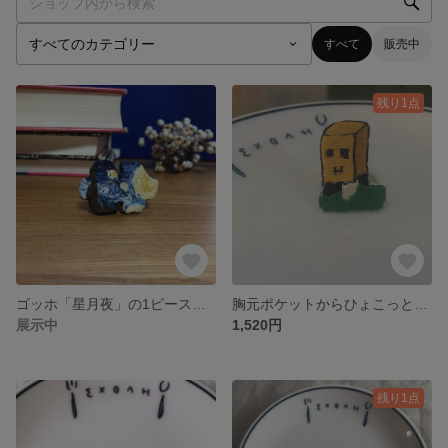
すべて
販売中
残り1点
ゴッホ「星月夜」の1ピース刺繍ブローチ
胸元ポケットからひょこっと刺繍のブローチ
展示中
1,520円
残り1点