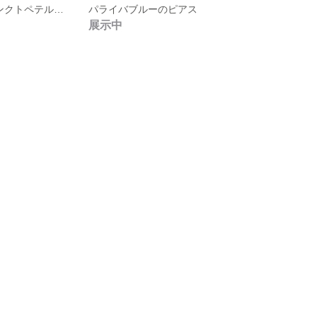
バルト3国＆サンクトペテルブルグ旅本"気ままち歩き"
パライバブルーのピアス
展示中