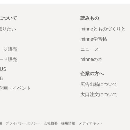
について
読みもの
で売りたい
minneとものづくりと
minne学習帖
ージ販売
ニュース
ード販売
minneの本
LUS
企業の方へ
AB
広告出稿について
企画・イベント
大口注文について
用
プライバシーポリシー
会社概要
採用情報
メディアキット