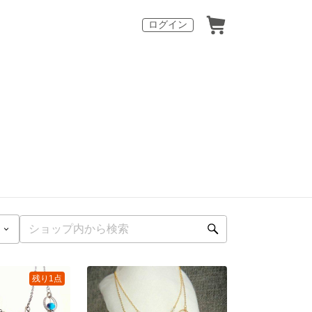
ログイン
残り1点