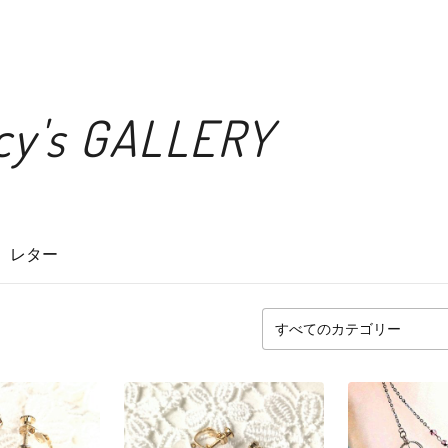
acy's GALLERY
レター