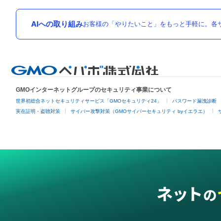
AIへの取り組み
お客様の「やりたいこと」をもっと手軽に。各サ
GMOインターネットグループのセキュリティ事業について
世界初総合ネットセキュリティサービス「GMOセキュリティ24」
パスワード漏洩診断
実在証明・盗聴対策
サイバー攻撃対策（GMOサイバーセキュリティ byイエラエ）