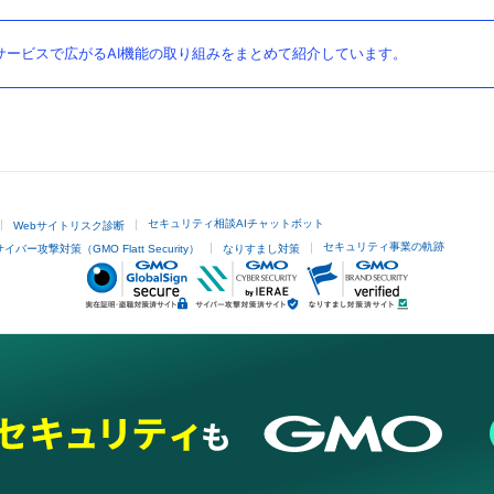
ービスで広がるAI機能の取り組みをまとめて紹介しています。
セキュリティ相談AIチャットボット
Webサイトリスク診断
セキュリティ事業の軌跡
サイバー攻撃対策（GMO Flatt Security）
なりすまし対策