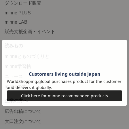
ダウンロード販売
minne PLUS
minne LAB
販売支援企画・イベント
読みもの
minneとものづくりと
minne学習帖
ニュース
minneの本
企業の方へ
広告出稿について
大口注文について