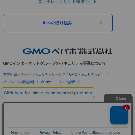
コーポレートサイト
採用サイト
AIへの取り組み
GMOインターネットグループのセキュリティ事業について
世界初総合ネットセキュリティサービス「GMOセキュリティ24」
パスワード漏洩診断
Webサイトリスク診断
セキュリティ相談AIチャットボット
実在証明・盗聴対策
サイバー攻撃対策（GMOサイバーセキュリティ byイエラエ）
サイバー攻撃対策（GMO Flatt Security）
なりすまし対策
セキュリティ事業の軌跡