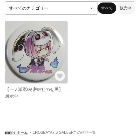
すべて
販売中
【一ノ瀬彩/秘密結社のせ民】缶バッジ/44mm【(C)ﾆｺｲｽﾞﾑ】
展示中
minne ホーム
1NOSEAYA7'S GALLERY の作品一覧