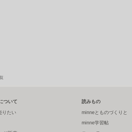
一覧
について
読みもの
で売りたい
minneとものづくりと
minne学習帖