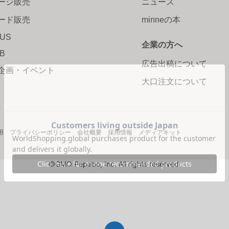
ージ販売
ニュース
ード販売
minneの本
LUS
企業の方へ
AB
広告出稿について
企画・イベント
大口注文について
用
プライバシーポリシー
会社概要
採用情報
メディアキット
©GMO Pepabo, Inc. All rights reserved.