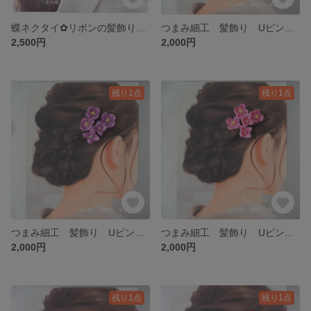
蝶ネクタイ✿リボンの髪飾り ミットナイトブルー色 ちりめん生地 和柄 ラフ カジュアルな結婚式・お食事会・略礼装・準礼装のドレスコード 普段のおでかけ ユニセックス仕様
つまみ細工 髪飾り Uピン ５本セット ちょい足し/買い足しにおすすめ☆彡 白色 人生の節目の成人/結婚・ひな祭り/十三参り/花見/夏祭りで浴衣・七五三に花を添えて♪
2,500円
2,000円
残り1点
残り1点
つまみ細工 髪飾り Uピン ５本セット ちょい足し/買い足しにおすすめ☆彡 紫色 人生の節目の成人/結婚・ひな祭り/十三参り/花見/夏祭りで浴衣・七五三に花を添えて♪
つまみ細工 髪飾り Uピン ５本セット ちょい足し/買い足しにおすすめ☆彡 ピンク色 人生の節目の成人/結婚・ひな祭り/十三参り/花見/夏祭りで浴衣・七五三に花を添えて♪
2,000円
2,000円
残り1点
残り1点