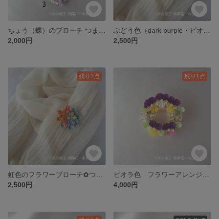
ちょう（蝶）のブローチ つまみ細工 リネンのワンピースやトップスへの着こなしにぴったり オールシーズンOK くすみカラー/ニュアンスカラーの４色 butterfly
ぶどう色（dark purple・ピオーネ）のフラワーブローチ✿つまみ細工 ワンピースやトップスのアクセントカラーに♪バックや帽子のワンポイントにも♪ flower Brooch
2,000円
2,500円
残り1点
残り1点
虹色のフラワーブローチ✿つまみ細工 ワンピースやトップスのアクセントカラーに♪バックや帽子のワンポイントにも♪ rainbow color flower Brooch
ビオラ色 フラワーアレンジブーケ✿つまみ細工 リースブローチ サークルブローチ リングブローチ ドーナツブローチ
2,500円
4,000円