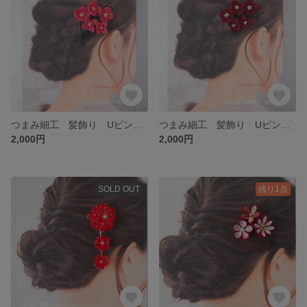
つまみ細工 髪飾り Uピン ５本セット ちょい足し/買い足しにおすすめ☆彡 濃いめのピンク色 人生の節目の成人/結婚・ひな祭り/十三参り/花見/夏祭りで浴衣・七五三に花を添えて♪
つまみ細工 髪飾り Uピン ５本セット ちょい足し/買い足しにおすすめ☆彡 赤系 人生の節目の成人/結婚・ひな祭り/十三参り/花見/夏祭りで浴衣・七五三に花を添えて♪
2,000円
2,000円
SOLD OUT
残り1点