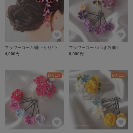
フラワーコーム/藤下がり/つまみ細工 髪飾り/KANZASHI/赤系・人生の節目の成人式/結婚・春のひな祭り/十三参り/花見/お茶会・夏祭りで浴衣・七五三に花を添えて♪
フラワーコーム/つまみ細工 髪飾り/KANZASHI/紫 パープル・人生の節目の成人式/結婚・春のひな祭り/十三参り/花見/茶会・夏祭りで浴衣・七五三に花を添えて♪
4,000円
6,000円
残り1点
残り1点