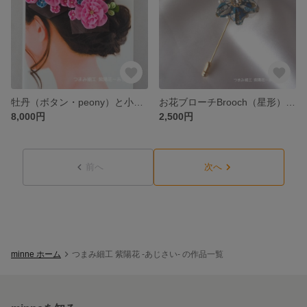
牡丹（ボタン・peony）と小花✿ フラワーコーム/つまみ細工 髪飾り/KANZASHI/成人式/結婚・春のひな祭り/十三参り/花見/茶会・夏祭りで浴衣・七五三に花を添えて♪
お花ブローチBrooch（星形）ワンピ ジャケットから帽子やバックにも♡毎日のおしゃれコーデに♪ 冬はマフラー/春夏秋冬にショール ストール留めのアクセントとしても素敵☆
8,000円
2,500円
前へ
次へ
minne ホーム
つまみ細工 紫陽花 -あじさい- の作品一覧