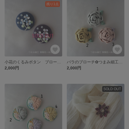
残り1点
小花のくるみボタン ブローチ つまみ細工 リネンのワンピースやトップスへの着こなしにぴったり オールシーズン ダークパープル（紫）・ネイビー（紺）の２色 flower Brooch
バラのブローチ✿つまみ細工 リネンのワンピースやトップスへの着こなしにぴったり オールシーズンOK くすみカラー/ニュアンスカラーの３色 rose Brooch flower
2,000円
2,000円
SOLD OUT