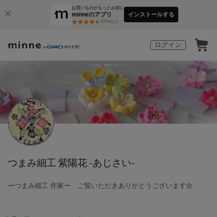
お買いものがもっとお得に
minneのアプリ
インストールする
3
万件以上
ログイン
つまみ細工 紫陽花 -あじさい-
ーつまみ細工 作家ー ご覧いただきありがとうございます🌼