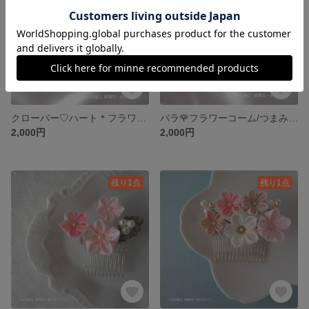
クローバー♡ハート＊フラワーコーム/つまみ細工 髪飾り/KANZASHI/パステル色・人生の節目の成人式/結婚・春のひな祭り/十三参り/花見/お茶会・夏祭りで浴衣・七五三に花を添えて♪
バラ🌹フラワーコーム/つまみ細工 髪飾り/KANZASHI/パステル色・人生の節目の成人式/結婚・春のひな祭り/十三参り/花見/お茶会・夏祭りで浴衣・七五三に花を添えて♪
2,000円
2,000円
残り1点
残り1点