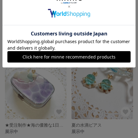
天使の羽 ピアス・イヤリング
完売☆一点物 jellyfishのテーマパーク～ピルケース・小物ケース
展示中
展示中
★受注制作★海の優雅な1日…小物ケース・ピルケース
夏の水滴ピアス
展示中
展示中